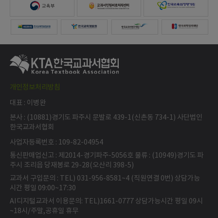
개인정보처리방침
대표 : 이병완
본사 : (10881)경기도 파주시 문발로 439-1(신촌동 734-1) 사단법인
한국교과서협회
사업자등록번호 : 109-82-04954
통신판매업신고 : 제2014-경기파주-5056호 물류 : (10949)경기도 파
주시 조리읍 당재봉로 29-28(오산리 398-5)
교과서 구입문의 : TEL) 031-956-8581~4 (직원연결 0번) 상담가능
시간 평일 09:00~17:30
AI디지털교과서 이용문의: TEL)1661-0777 상담가능시간 평일 09시
~18시/주말,공휴일 휴무