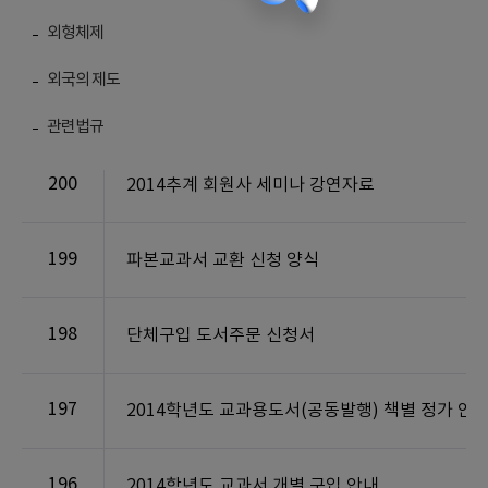
외형체제
외국의 제도
번호
제목
관련법규
200
2014추계 회원사 세미나 강연자료
199
파본교과서 교환 신청 양식
198
단체구입 도서주문 신청서
197
2014학년도 교과용도서(공동발행) 책별 정가 안
196
2014학년도 교과서 개별 구입 안내