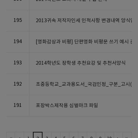
195
2013귀속 저작자인세 인적사항 변경내역 양식입니
194
[영화감상과 비평] 단편영화 비평문 쓰기 예시 관
193
2014학년도 장학생 추천요강 및 추천서양식
192
초중등학교_교과용도서_국검인정_구분_고시(제201
191
포장박스제작용 심벌마크 파일