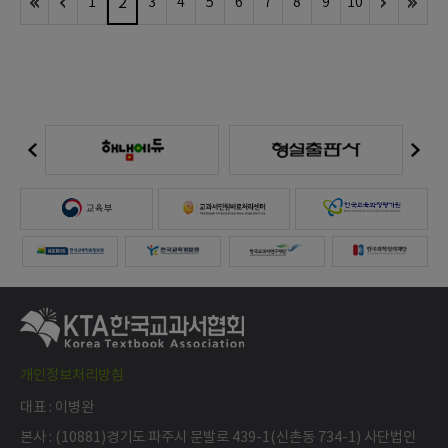
2
1
3
4
5
6
7
8
9
10
개인정보처리방침
대표 : 이병완
본사 : (10881)경기도 파주시 문발로 439-1(신촌동 734-1) 사단법인