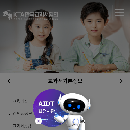
교과서기본정보
일반자료실
교육과정
검.인정정보
총 게시물 :
210
교과서공급