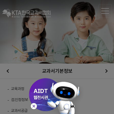
교과서기본정보
일반자료실
교육과정
검.인정정보
총 게시물 :
210
교과서공급