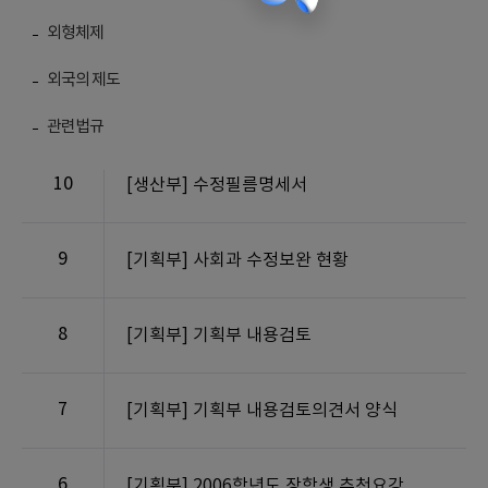
외형체제
외국의 제도
번호
제목
관련법규
10
[생산부] 수정필름명세서
9
[기획부] 사회과 수정보완 현황
8
[기획부] 기획부 내용검토
7
[기획부] 기획부 내용검토의견서 양식
6
[기획부] 2006학년도 장학생 추천요강