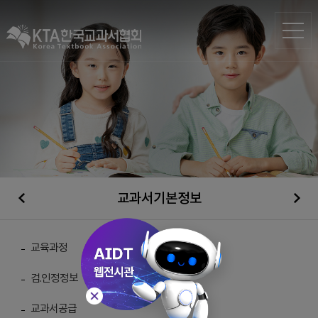
교과서기본정보
검·인정자료실
교육과정
검.인정정보
총 게시물 :
371
교과서공급