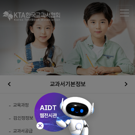
교과서기본정보
일반자료실
교육과정
검.인정정보
총 게시물 :
210
교과서공급